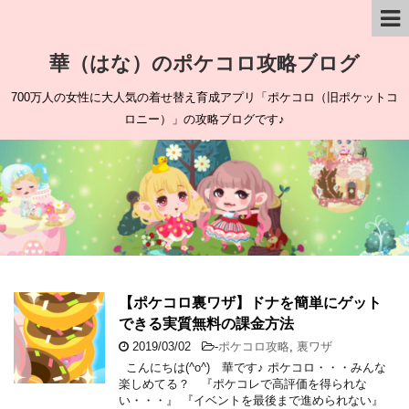
華（はな）のポケコロ攻略ブログ
700万人の女性に大人気の着せ替え育成アプリ「ポケコロ（旧ポケットコ
ロニー）」の攻略ブログです♪
【ポケコロ裏ワザ】ドナを簡単にゲット
できる実質無料の課金方法
2019/03/02
-
ポケコロ攻略
,
裏ワザ
こんにちは(^o^) 華です♪ ポケコロ・・・みんな
楽しめてる？ 『ポケコレで高評価を得られな
い・・・』 『イベントを最後まで進められない』