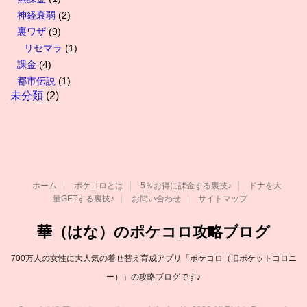
神経衰弱
(2)
裏ワザ
(9)
リセマラ
(1)
課金
(4)
都市伝説
(1)
未分類
(2)
ホーム
ポケコロとは
5％お得に課金する裏技♪
ドナを大
量GETする裏技♪
お問い合わせ
サイトマップ
華（はな）のポケコロ攻略ブログ
700万人の女性に大人気の着せ替え育成アプリ「ポケコロ（旧ポケットコロニ
ー）」の攻略ブログです♪