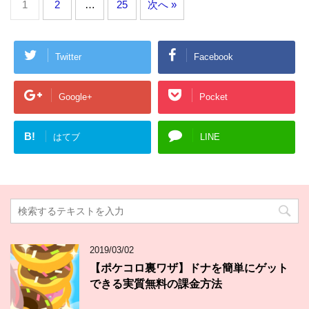
1
2
…
25
次へ »
Twitter
Facebook
Google+
Pocket
B!
はてブ
LINE
2019/03/02
【ポケコロ裏ワザ】ドナを簡単にゲット
できる実質無料の課金方法