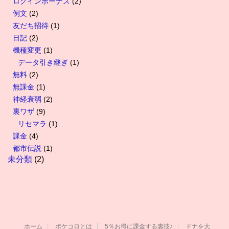
ログインボーナス
(2)
例文
(2)
友だち招待
(1)
日記
(2)
機種変更
(1)
データ引き継ぎ
(1)
無料
(2)
無課金
(1)
神経衰弱
(2)
裏ワザ
(9)
リセマラ
(1)
課金
(4)
都市伝説
(1)
未分類
(2)
ホーム
ポケコロとは
5％お得に課金する裏技♪
ドナを大