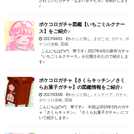
されていたガチャ『なまいきデビル』を紹介します
♪
ポケコロガチャ図鑑【いちごミルクナー
ス】をご紹介♪
2017/04/01
-
かぶり無し
,
まぜこぜ
,
ガチャ
,
ポ
ケコロ攻略
,
図鑑
こんにちは(^o^) 華です♪ 2017年4月の新作ガチャ
『いちごミルクナース』が公開されたので紹介しま
す♪
ポケコロガチャ【さくらキッチン／さく
らお菓子ガチャ】の図鑑情報をご紹介♪
2017/03/08
-
かぶり無し
,
インテリア
,
ガチャ
,
ポケコロ攻略
,
図鑑
こんにちは(^o^) 華です♪ 今回は2015年3月のガチ
ャ『さくらキッチン』『さくらお菓子ガチャ』につ
いて紹介します♪