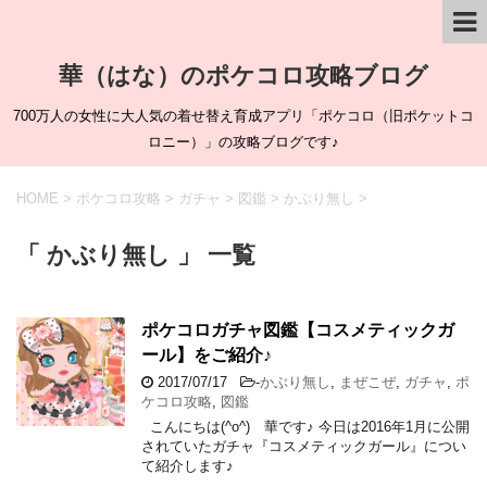
華（はな）のポケコロ攻略ブログ
700万人の女性に大人気の着せ替え育成アプリ「ポケコロ（旧ポケットコ
ロニー）」の攻略ブログです♪
HOME
>
ポケコロ攻略
>
ガチャ
>
図鑑
>
かぶり無し
>
「 かぶり無し 」 一覧
ポケコロガチャ図鑑【コスメティックガ
ール】をご紹介♪
2017/07/17
-
かぶり無し
,
まぜこぜ
,
ガチャ
,
ポ
ケコロ攻略
,
図鑑
こんにちは(^o^) 華です♪ 今日は2016年1月に公開
されていたガチャ『コスメティックガール』につい
て紹介します♪