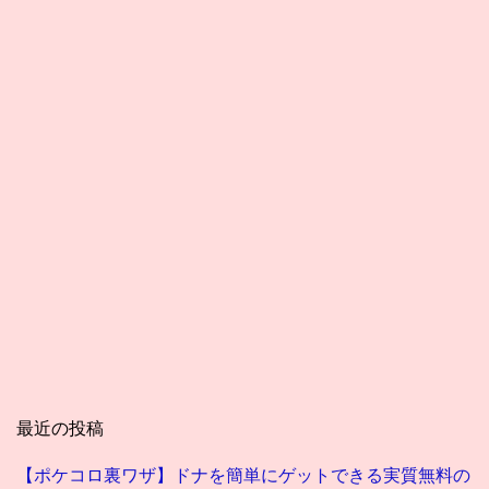
最近の投稿
【ポケコロ裏ワザ】ドナを簡単にゲットできる実質無料の