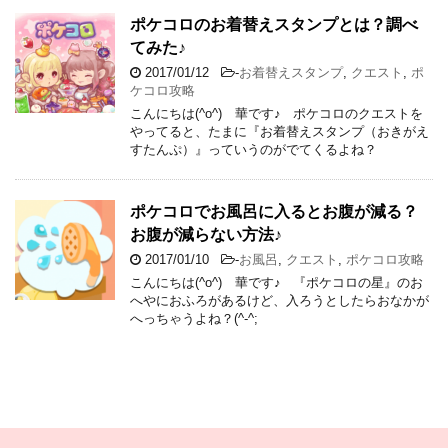
ポケコロのお着替えスタンプとは？調べ
てみた♪
2017/01/12
-
お着替えスタンプ
,
クエスト
,
ポ
ケコロ攻略
こんにちは(^o^) 華です♪ ポケコロのクエストを
やってると、たまに『お着替えスタンプ（おきがえ
すたんぷ）』っていうのがでてくるよね？
ポケコロでお風呂に入るとお腹が減る？
お腹が減らない方法♪
2017/01/10
-
お風呂
,
クエスト
,
ポケコロ攻略
こんにちは(^o^) 華です♪ 『ポケコロの星』のお
へやにおふろがあるけど、入ろうとしたらおなかが
へっちゃうよね？(^-^;