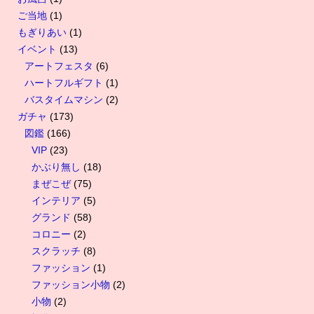
ご当地
(1)
もぎりあい
(1)
イベント
(13)
アートフェスタ
(6)
ハートフルギフト
(1)
バスタイムマシン
(2)
ガチャ
(173)
図鑑
(166)
VIP
(23)
かぶり無し
(18)
まぜこぜ
(75)
インテリア
(5)
グランド
(58)
コロニー
(2)
スクラッチ
(8)
ファッション
(1)
ファッション小物
(2)
小物
(2)