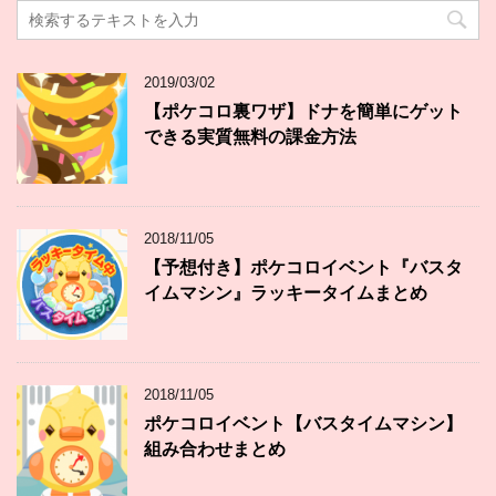
2019/03/02
【ポケコロ裏ワザ】ドナを簡単にゲット
できる実質無料の課金方法
2018/11/05
【予想付き】ポケコロイベント『バスタ
イムマシン』ラッキータイムまとめ
2018/11/05
ポケコロイベント【バスタイムマシン】
組み合わせまとめ