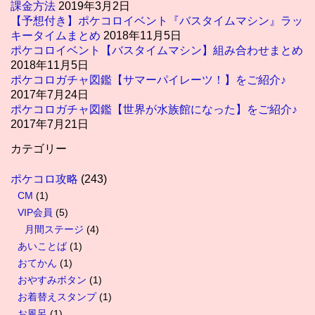
課金方法
2019年3月2日
【予想付き】ポケコロイベント『バスタイムマシン』ラッ
キータイムまとめ
2018年11月5日
ポケコロイベント【バスタイムマシン】組み合わせまとめ
2018年11月5日
ポケコロガチャ図鑑【サマーパイレーツ！】をご紹介♪
2017年7月24日
ポケコロガチャ図鑑【世界が水族館になった】をご紹介♪
2017年7月21日
カテゴリー
ポケコロ攻略
(243)
CM
(1)
VIP会員
(5)
月間ステージ
(4)
あいことば
(1)
おてかん
(1)
おやすみボタン
(1)
お着替えスタンプ
(1)
お風呂
(1)