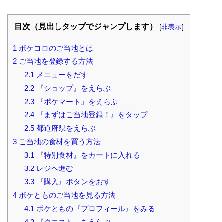
目次（見出しタップでジャンプします）
[
非表示
]
1
ポケコロのご当地とは
2
ご当地を登録する方法
2.1
メニューをだす
2.2
『ショップ』をえらぶ
2.3
『ポケマート』をえらぶ
2.4
『まずはご当地登録！』をタップ
2.5
都道府県をえらぶ
3
ご当地の食材を買う方法
3.1
『特別食材』をカートに入れる
3.2
レジへ進む
3.3
『購入』ボタンをおす
4
ポケとものご当地を見る方法
4.1
ポケともの『プロフィール』をみる
4.2
『クエスト』をえらぶ