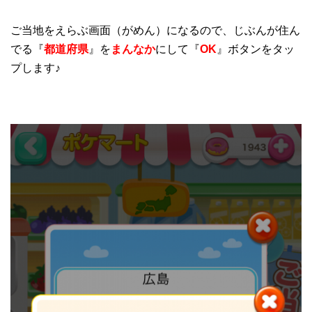
ご当地をえらぶ画面（がめん）になるので、じぶんが住ん
でる『
都道府県
』を
まんなか
にして『
OK
』ボタンをタッ
プします♪