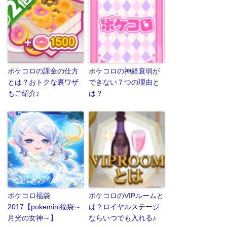
ポケコロの課金の仕方
ポケコロの神経衰弱が
とは？おトクな裏ワザ
できない７つの理由と
もご紹介♪
は？
ポケコロ福袋
ポケコロのVIPルームと
2017【pokemini福袋～
は？ロイヤルステージ
月光の女神～】
ならいつでも入れる♪