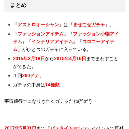
まとめ
『
アストロオーシャン
』は『
まぜこぜガチャ
』。
『
ファッションアイテム
』『
ファッション小物アイ
テム
』『
インテリアアイテム
』『
コロニーアイテ
ム
』がひとつのガチャに入っている。
2015年2月18日
から
2015年4月16日
までまわすこと
ができた。
１回
200ドナ
。
ガチャの中身は
14種類
。
宇宙飛行士になりきれるガチャだね(*^o^*)
2017年5月31日
まで『
バスタイムマシン
』イベントで再登