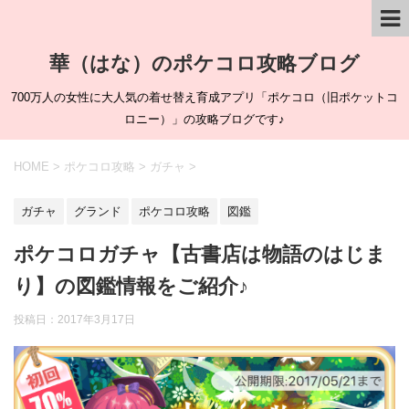
華（はな）のポケコロ攻略ブログ
700万人の女性に大人気の着せ替え育成アプリ「ポケコロ（旧ポケットコ
ロニー）」の攻略ブログです♪
HOME
>
ポケコロ攻略
>
ガチャ
>
ガチャ
グランド
ポケコロ攻略
図鑑
ポケコロガチャ【古書店は物語のはじま
り】の図鑑情報をご紹介♪
投稿日：
2017年3月17日