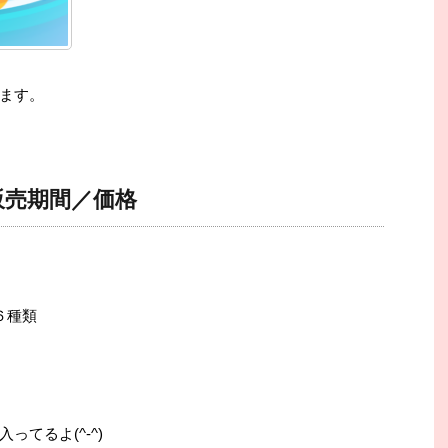
ます。
販売期間／価格
６種類
てるよ(^-^)