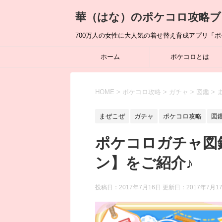
華（はな）のポケコロ攻略ブ
700万人の女性に大人気の着せ替え育成アプリ「
ホーム
ポケコロとは
HOME
>
ポケコロ攻略
>
ガチャ
>
図鑑
>
まぜこぜ
ガチャ
ポケコロ攻略
図
ポケコロガチャ図
ン】をご紹介♪
投稿日：2017年7月16日 更新日：
2017年7月1