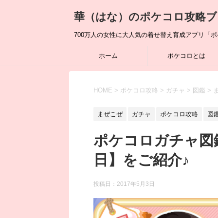
華（はな）のポケコロ攻略ブ
700万人の女性に大人気の着せ替え育成アプリ「
ホーム
ポケコロとは
HOME
>
ポケコロ攻略
>
ガチャ
>
図鑑
>
まぜこぜ
ガチャ
ポケコロ攻略
図
ポケコロガチャ図
日】をご紹介♪
投稿日：
2017年5月3日