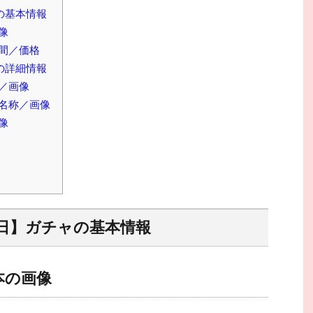
の基本情報
像
間／価格
の詳細情報
／画像
名称／画像
像
日】ガチャの基本情報
本の画像