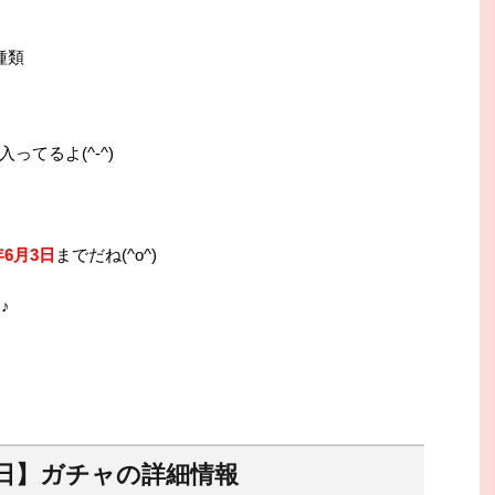
種類
てるよ(^-^)
年6月3日
までだね(^o^)
♪
日】ガチャの詳細情報