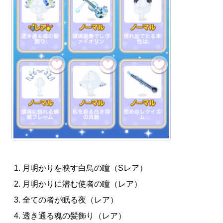
月明かりを映す白鳥の瞳（Sレア）
月明かりに潜む使者の瞳（レア）
全ての者が眠る夜（レア）
透き通る魂の髪飾り（レア）