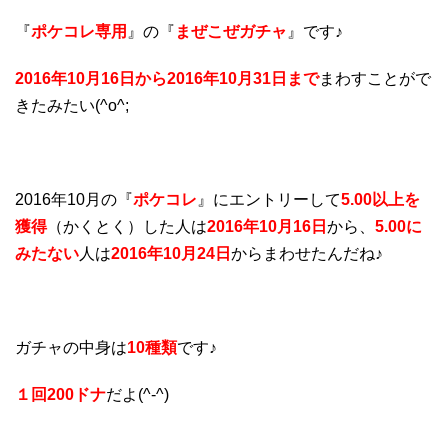
『
ポケコレ専用
』の『
まぜこぜガチャ
』です♪
2016年10月16日から2016年10月31日まで
まわすことがで
きたみたい(^o^;
2016年10月の『
ポケコレ
』にエントリーして
5.00以上を
獲得
（かくとく）した人は
2016年10月16日
から、
5.00に
みたない
人は
2016年10月24日
からまわせたんだね♪
ガチャの中身は
10種類
です♪
１回200ドナ
だよ(^-^)