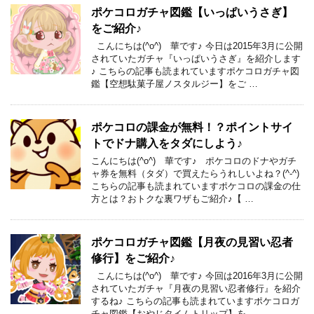
ポケコロガチャ図鑑【いっぱいうさぎ】
をご紹介♪
こんにちは(^o^) 華です♪ 今日は2015年3月に公開
されていたガチャ『いっぱいうさぎ』を紹介します
♪ こちらの記事も読まれていますポケコロガチャ図
鑑【空想駄菓子屋ノスタルジー】をご …
ポケコロの課金が無料！？ポイントサイ
トでドナ購入をタダにしよう♪
こんにちは(^o^) 華です♪ ポケコロのドナやガチ
ャ券を無料（タダ）で買えたらうれしいよね？(^-^)
こちらの記事も読まれていますポケコロの課金の仕
方とは？おトクな裏ワザもご紹介♪【 …
ポケコロガチャ図鑑【月夜の見習い忍者
修行】をご紹介♪
こんにちは(^o^) 華です♪ 今回は2016年3月に公開
されていたガチャ『月夜の見習い忍者修行』を紹介
するね♪ こちらの記事も読まれていますポケコロガ
チャ図鑑【おやじタイムトリップ】を …