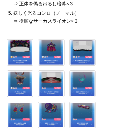
⇒ 正体を偽る吊るし暗幕×３
妖しく光るコンロ（ノーマル）
⇒ 従順なサーカスライオン×３