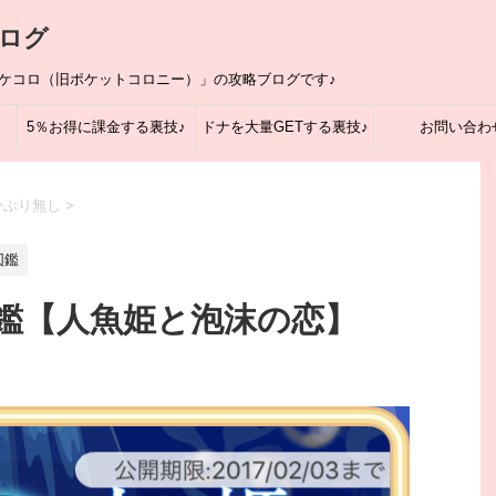
ログ
ポケコロ（旧ポケットコロニー）」の攻略ブログです♪
5％お得に課金する裏技♪
ドナを大量GETする裏技♪
お問い合わ
かぶり無し
>
図鑑
鑑【人魚姫と泡沫の恋】