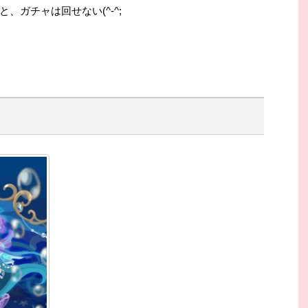
、ガチャは回せない(^-^;