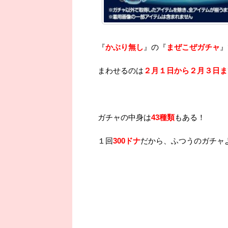
『
かぶり無し
』の『
まぜこぜガチャ
』
まわせるのは
２月１日から２月３日ま
ガチャの中身は
43種類
もある！
１回
300ドナ
だから、ふつうのガチャより