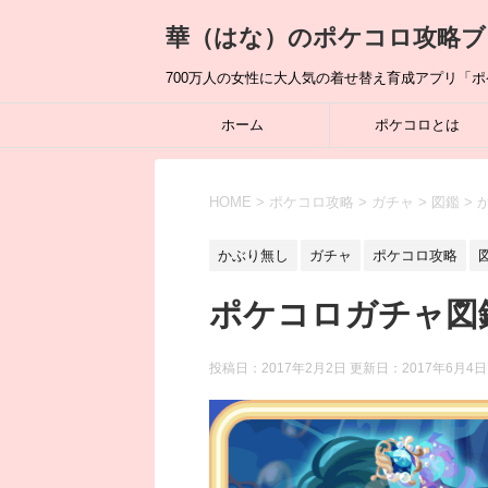
華（はな）のポケコロ攻略ブ
700万人の女性に大人気の着せ替え育成アプリ「
ホーム
ポケコロとは
HOME
>
ポケコロ攻略
>
ガチャ
>
図鑑
>
かぶり無し
ガチャ
ポケコロ攻略
ポケコロガチャ図
投稿日：2017年2月2日 更新日：
2017年6月4日