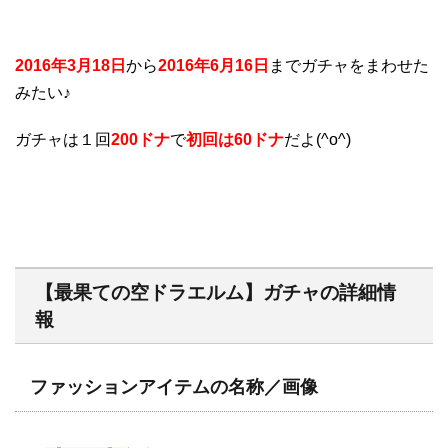
2016年3月18日
から
2016年6月16日
までガチャをまわせた
みたい♪
ガチャは１回
200ドナ
で
初回は60ドナ
だよ(^o^)
【最果ての空ドラエルム】ガチャの詳細情
報
ファッションアイテムの名称／画像