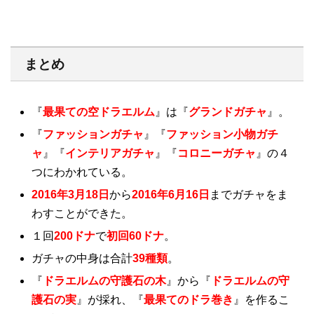
まとめ
『
最果ての空ドラエルム
』は『
グランドガチャ
』。
『
ファッションガチャ
』『
ファッション小物ガチ
ャ
』『
インテリアガチャ
』『
コロニーガチャ
』の４
つにわかれている。
2016年3月18日
から
2016年6月16日
までガチャをま
わすことができた。
１回
200ドナ
で
初回60ドナ
。
ガチャの中身は合計
39種類
。
『
ドラエルムの守護石の木
』から『
ドラエルムの守
護石の実
』が採れ、『
最果てのドラ巻き
』を作るこ